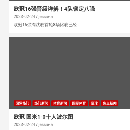
欧冠16强晋级详解！4队锁定八强
2023-02-24
jessie-a
欧冠16强淘汰赛首轮8场比赛已经…
国际热门
热门新闻
体育新闻
国际体育
足球
焦点新闻
欧冠 国米1-0十人波尔图
2023-02-24
jessie-a