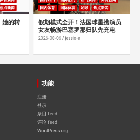
焦点新闻
国内体育
国际体育
足球
焦点新闻
：她的转
假期模式全开！法国球星携演员
女友畅游巴塞罗那归队先充电
2026-08-06
jessie-a
功能
注册
登录
条目 feed
评论 feed
WordPress.org