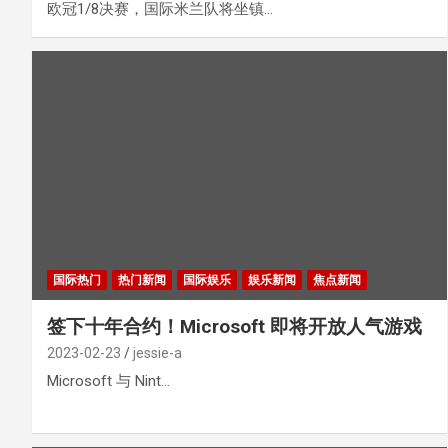
欧冠1/8决赛，国际米兰队将坐镇…
国际热门
热门新闻
国际娱乐
娱乐新闻
焦点新闻
签下十年合约！Microsoft 即将开放人气游戏
2023-02-23
jessie-a
Microsoft 与 Nint…