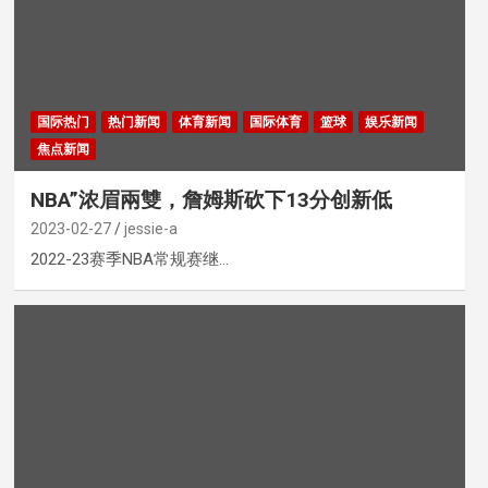
国际热门
热门新闻
体育新闻
国际体育
篮球
娱乐新闻
焦点新闻
NBA”浓眉兩雙，詹姆斯砍下13分创新低
2023-02-27
jessie-a
2022-23赛季NBA常规赛继…