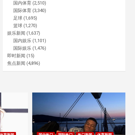
国内体育
(2,510)
国际体育
(3,340)
足球
(1,695)
篮球
(1,270)
娱乐新闻
(1,637)
国内娱乐
(1,101)
国际娱乐
(1,476)
即时新闻
(15)
焦点新闻
(4,896)
体育新闻
国内热门
国际热门
热门新闻
体育新闻