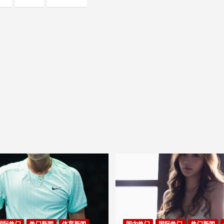
国际热门
热门新闻
体育新闻
国内热门
国际热门
热门新闻