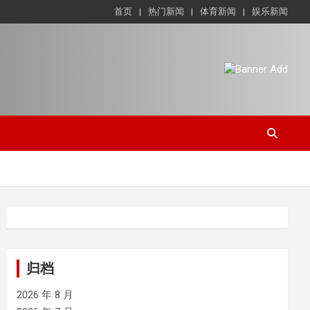
首页
热门新闻
体育新闻
娱乐新闻
归档
2026 年 8 月