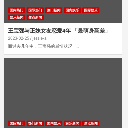
国内热门
国际热门
热门新闻
国内娱乐
国际娱乐
娱乐新闻
焦点新闻
王宝强与正妹女友恋爱4年 「最萌身高差」
2023-02-25
jessie-a
而过去几年中，王宝强的感情状况一…
国际热门
热门新闻
国内娱乐
娱乐新闻
焦点新闻