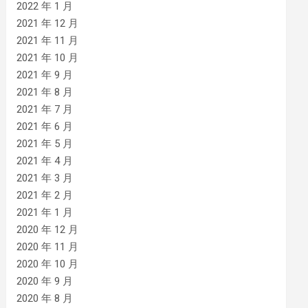
2022 年 1 月
2021 年 12 月
2021 年 11 月
2021 年 10 月
2021 年 9 月
2021 年 8 月
2021 年 7 月
2021 年 6 月
2021 年 5 月
2021 年 4 月
2021 年 3 月
2021 年 2 月
2021 年 1 月
2020 年 12 月
2020 年 11 月
2020 年 10 月
2020 年 9 月
2020 年 8 月