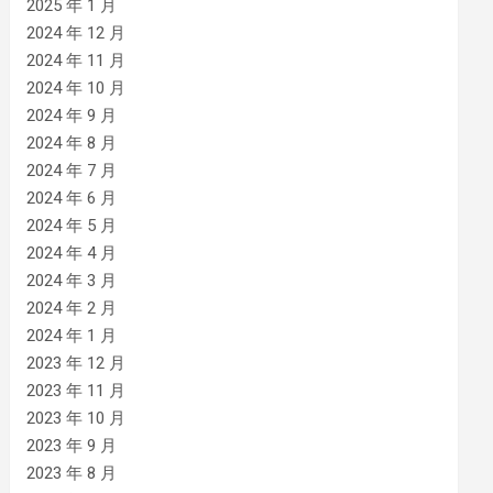
2025 年 1 月
2024 年 12 月
2024 年 11 月
2024 年 10 月
2024 年 9 月
2024 年 8 月
2024 年 7 月
2024 年 6 月
2024 年 5 月
2024 年 4 月
2024 年 3 月
2024 年 2 月
2024 年 1 月
2023 年 12 月
2023 年 11 月
2023 年 10 月
2023 年 9 月
2023 年 8 月