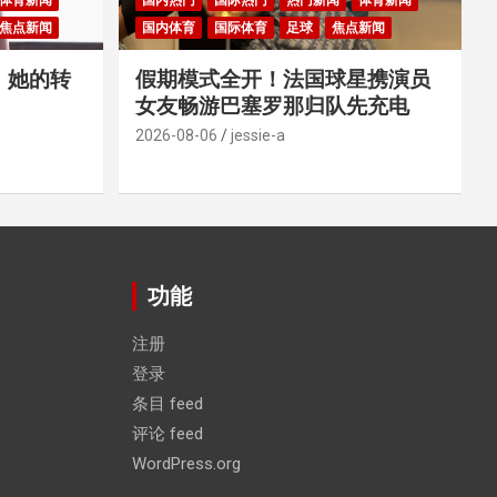
焦点新闻
国内体育
国际体育
足球
焦点新闻
：她的转
假期模式全开！法国球星携演员
女友畅游巴塞罗那归队先充电
2026-08-06
jessie-a
功能
注册
登录
条目 feed
评论 feed
WordPress.org