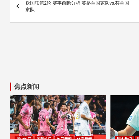
欧国联第2轮 赛事前瞻分析 英格兰国家队vs.芬兰国
章
家队
导
航
焦点新闻
国内热门
国际热门
热门新闻
体育新闻
国内热门