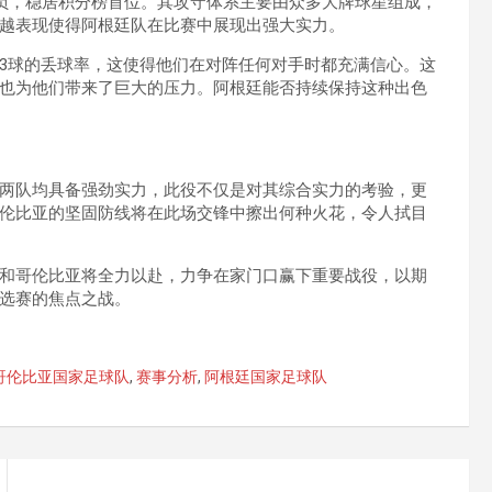
1负，稳居积分榜首位。其攻守体系主要由众多大牌球星组成，
越表现使得阿根廷队在比赛中展现出强大实力。
0.3球的丢球率，这使得他们在对阵任何对手时都充满信心。这
也为他们带来了巨大的压力。阿根廷能否持续保持这种出色
两队均具备强劲实力，此役不仅是对其综合实力的考验，更
伦比亚的坚固防线将在此场交锋中擦出何种火花，令人拭目
和哥伦比亚将全力以赴，力争在家门口赢下重要战役，以期
选赛的焦点之战。
哥伦比亚国家足球队
,
赛事分析
,
阿根廷国家足球队