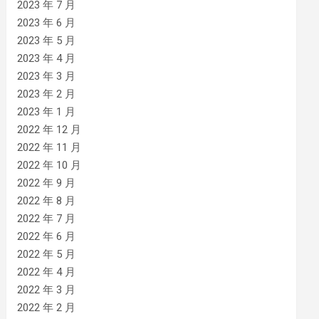
2023 年 7 月
2023 年 6 月
2023 年 5 月
2023 年 4 月
2023 年 3 月
2023 年 2 月
2023 年 1 月
2022 年 12 月
2022 年 11 月
2022 年 10 月
2022 年 9 月
2022 年 8 月
2022 年 7 月
2022 年 6 月
2022 年 5 月
2022 年 4 月
2022 年 3 月
2022 年 2 月