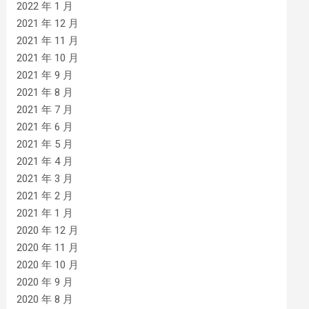
2022 年 1 月
2021 年 12 月
2021 年 11 月
2021 年 10 月
2021 年 9 月
2021 年 8 月
2021 年 7 月
2021 年 6 月
2021 年 5 月
2021 年 4 月
2021 年 3 月
2021 年 2 月
2021 年 1 月
2020 年 12 月
2020 年 11 月
2020 年 10 月
2020 年 9 月
2020 年 8 月