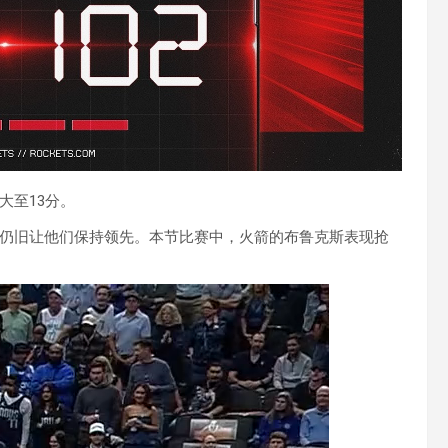
大至13分。
仍旧让他们保持领先。本节比赛中，火箭的布鲁克斯表现抢