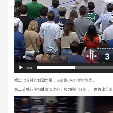
00:00
经过12分钟的激烈角逐，火箭以34-21暂时领先。
第二节独行侠相继发动攻势，努力缩小分差，一度将比分追至2
视
频
播