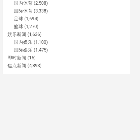
国内体育
(2,508)
国际体育
(3,338)
足球
(1,694)
篮球
(1,270)
娱乐新闻
(1,636)
国内娱乐
(1,100)
国际娱乐
(1,475)
即时新闻
(15)
焦点新闻
(4,893)