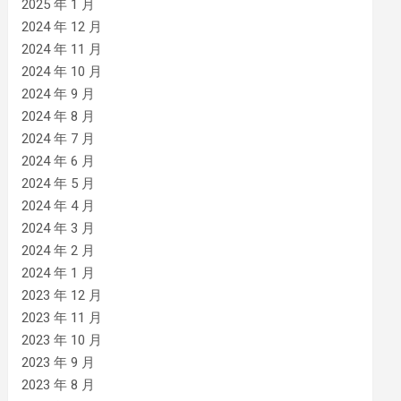
2025 年 1 月
2024 年 12 月
2024 年 11 月
2024 年 10 月
2024 年 9 月
2024 年 8 月
2024 年 7 月
2024 年 6 月
2024 年 5 月
2024 年 4 月
2024 年 3 月
2024 年 2 月
2024 年 1 月
2023 年 12 月
2023 年 11 月
2023 年 10 月
2023 年 9 月
2023 年 8 月