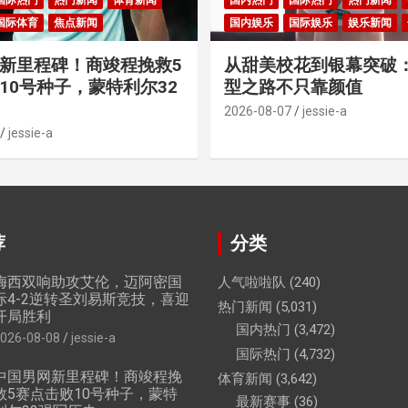
国际体育
焦点新闻
国内娱乐
国际娱乐
娱乐新闻
新里程碑！商竣程挽救5
从甜美校花到银幕突破
10号种子，蒙特利尔32
型之路不只靠颜值
2026-08-07
jessie-a
jessie-a
荐
分类
梅西双响助攻艾伦，迈阿密国
人气啦啦队
(240)
际4-2逆转圣刘易斯竞技，喜迎
热门新闻
(5,031)
开局胜利
国内热门
(3,472)
026-08-08
jessie-a
国际热门
(4,732)
中国男网新里程碑！商竣程挽
体育新闻
(3,642)
救5赛点击败10号种子，蒙特
最新赛事
(36)