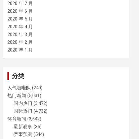
2020 年 7 月
2020 年 6 月
2020 年 5 月
2020 年 4 月
2020 年 3 月
2020 年 2 月
2020 年 1 月
分类
人气啦啦队
(240)
热门新闻
(5,031)
国内热门
(3,472)
国际热门
(4,732)
体育新闻
(3,642)
最新赛事
(36)
赛事预测
(544)