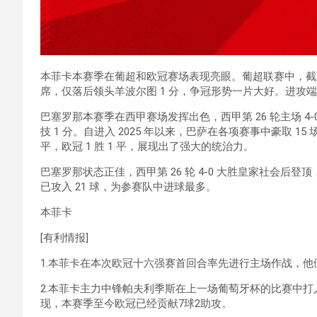
本菲卡本赛季在葡超和欧冠赛场表现亮眼。葡超联赛中，截至目前，
席，仅落后领头羊波尔图 1 分，争冠形势一片大好。进攻
巴塞罗那本赛季在西甲赛场发挥出色，西甲第 26 轮主场 4
技 1 分。自进入 2025 年以来，巴萨在各项赛事中豪取 15 场
平，欧冠 1 胜 1 平，展现出了强大的统治力。
巴塞罗那状态正佳，西甲第 26 轮 4-0 大胜皇家社会后登顶
已攻入 21 球，为参赛队中进球最多。
本菲卡
[有利情报]
1.本菲卡在本次欧冠十六强赛首回合率先进行主场作战，
2.本菲卡主力中锋帕夫利季斯在上一场葡萄牙杯的比赛中
现，本赛季至今欧冠已经贡献7球2助攻。