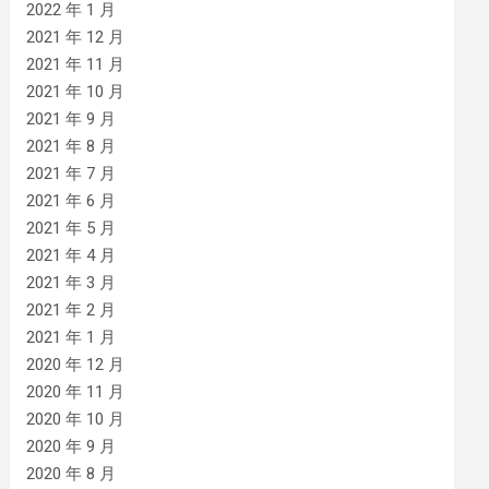
2022 年 1 月
2021 年 12 月
2021 年 11 月
2021 年 10 月
2021 年 9 月
2021 年 8 月
2021 年 7 月
2021 年 6 月
2021 年 5 月
2021 年 4 月
2021 年 3 月
2021 年 2 月
2021 年 1 月
2020 年 12 月
2020 年 11 月
2020 年 10 月
2020 年 9 月
2020 年 8 月