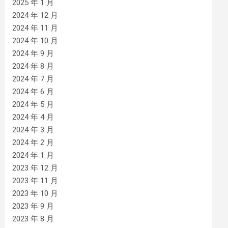
2025 年 1 月
2024 年 12 月
2024 年 11 月
2024 年 10 月
2024 年 9 月
2024 年 8 月
2024 年 7 月
2024 年 6 月
2024 年 5 月
2024 年 4 月
2024 年 3 月
2024 年 2 月
2024 年 1 月
2023 年 12 月
2023 年 11 月
2023 年 10 月
2023 年 9 月
2023 年 8 月