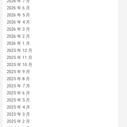
2026 年 7 月
2026 年 6 月
2026 年 5 月
2026 年 4 月
2026 年 3 月
2026 年 2 月
2026 年 1 月
2025 年 12 月
2025 年 11 月
2025 年 10 月
2025 年 9 月
2025 年 8 月
2025 年 7 月
2025 年 6 月
2025 年 5 月
2025 年 4 月
2025 年 3 月
2025 年 2 月