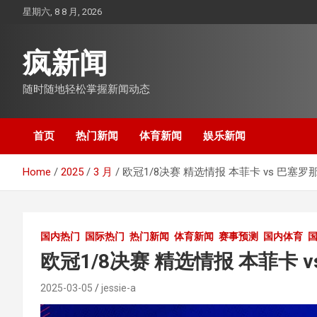
Skip
星期六, 8 8 月, 2026
to
content
疯新闻
随时随地轻松掌握新闻动态
首页
热门新闻
体育新闻
娱乐新闻
Home
2025
3 月
欧冠1/8决赛 精选情报 本菲卡 vs 巴塞罗
国内热门
国际热门
热门新闻
体育新闻
赛事预测
国内体育
欧冠1/8决赛 精选情报 本菲卡 
2025-03-05
jessie-a