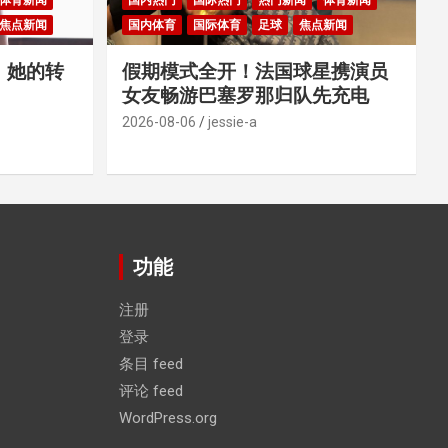
焦点新闻
国内体育
国际体育
足球
焦点新闻
：她的转
假期模式全开！法国球星携演员
女友畅游巴塞罗那归队先充电
2026-08-06
jessie-a
功能
注册
登录
条目 feed
评论 feed
WordPress.org