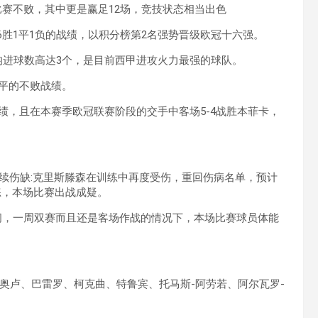
场比赛不败，其中更是赢足12场，竞技状态相当出色
6胜1平1负的战绩，以积分榜第2名强势晋级欧冠十六强。
场均进球数高达3个，是目前西甲进攻火力最强的球队。
3平的不败战绩。
战绩，且在本赛季欧冠联赛阶段的交手中客场5-4战胜本菲卡，
继续伤缺:克里斯滕森在训练中再度受伤，重回伤病名单，预计
练，本场比赛出战成疑。
时间，一周双赛而且还是客场作战的情况下，本场比赛球员体能
奥卢、巴雷罗、柯克曲、特鲁宾、托马斯-阿劳若、阿尔瓦罗-