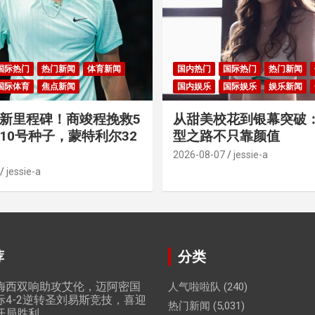
国际热门
热门新闻
体育新闻
国内热门
国际热门
热门新闻
国际体育
焦点新闻
国内娱乐
国际娱乐
娱乐新闻
新里程碑！商竣程挽救5
从甜美校花到银幕突破
10号种子，蒙特利尔32
型之路不只靠颜值
2026-08-07
jessie-a
jessie-a
荐
分类
梅西双响助攻艾伦，迈阿密国
人气啦啦队
(240)
际4-2逆转圣刘易斯竞技，喜迎
热门新闻
(5,031)
开局胜利