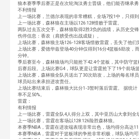
狼本赛季季后赛正是在次轮淘汰勇士晋级，他们能否继承勇
不利情报
上一场比赛，兰德尔表现的非常糟糕，全场7投1中，只得到
上一场比赛，森林狼在主场以126:128惜败于雷霆。
两队过去五次交手，森林狼取得2胜3负的战绩，从历史交
伤停信息：香农（肩膀受伤出战成疑）。
上场比赛，森林狼主场126-128客场惜败雷霆，丢失了他
上场比赛，爱德华兹登场40分钟仅得到16分4篮板6助攻，
分钟。
季后赛至今，森林狼场均只能抢下42.4个篮板，其中防守篮板
后赛后段。上场比赛G4，球队更是让雷霆抢下了19个前场
上场比赛，森林狼全队共送出了30次助攻，上场的每名球
球员站出来承担进攻责任。
上场比赛结束后，森林狼大比分1-3暂时落后雷霆。 据统
率不足50%。
雷霆：
有利情报
上一场比赛，雷霆全队4人得分上双，其中亚历山大拿到全场
上一场比赛，雷霆在客场以128:126险胜森林狼。
本赛季NBA，雷霆在进攻端表现非常出色，场均得分高达115
本赛季NBA，雷霆对于篮板球的争抢非常积极，球队场均可以