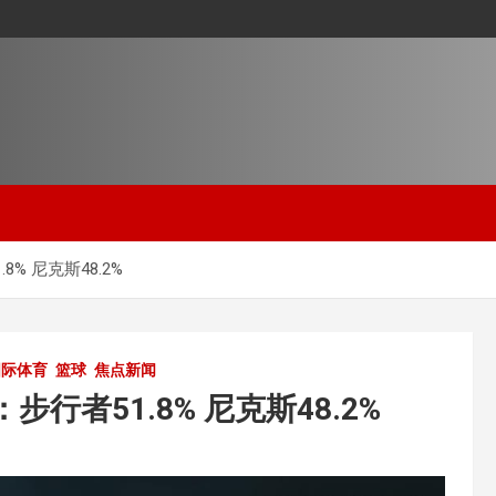
% 尼克斯48.2%
国际体育
篮球
焦点新闻
行者51.8% 尼克斯48.2%