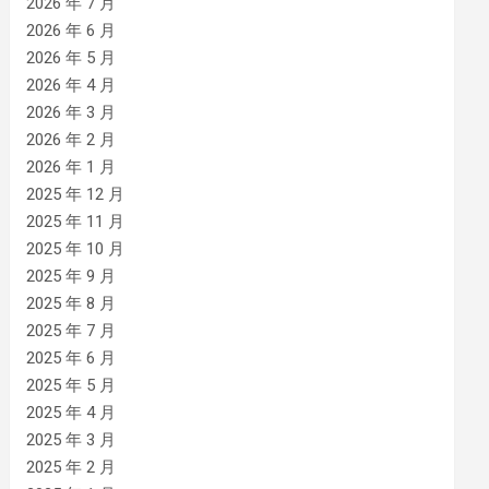
2026 年 7 月
2026 年 6 月
2026 年 5 月
2026 年 4 月
2026 年 3 月
2026 年 2 月
2026 年 1 月
2025 年 12 月
2025 年 11 月
2025 年 10 月
2025 年 9 月
2025 年 8 月
2025 年 7 月
2025 年 6 月
2025 年 5 月
2025 年 4 月
2025 年 3 月
2025 年 2 月