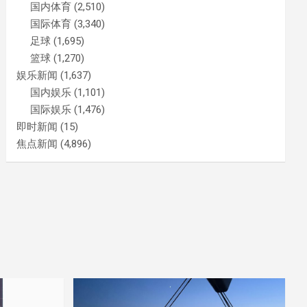
国内体育
(2,510)
国际体育
(3,340)
足球
(1,695)
篮球
(1,270)
娱乐新闻
(1,637)
国内娱乐
(1,101)
国际娱乐
(1,476)
即时新闻
(15)
焦点新闻
(4,896)