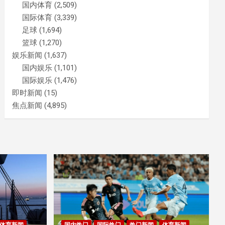
国内体育
(2,509)
国际体育
(3,339)
足球
(1,694)
篮球
(1,270)
娱乐新闻
(1,637)
国内娱乐
(1,101)
国际娱乐
(1,476)
即时新闻
(15)
焦点新闻
(4,895)
体育新闻
国内热门
国际热门
热门新闻
体育新闻