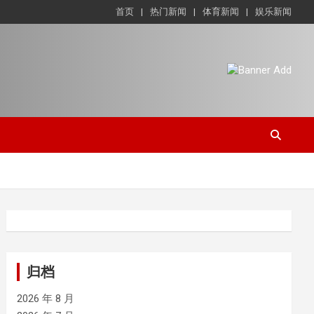
首页
热门新闻
体育新闻
娱乐新闻
归档
2026 年 8 月