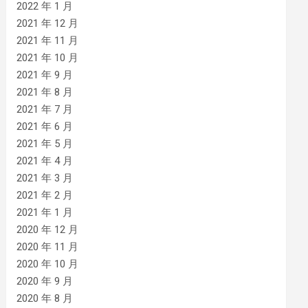
2022 年 1 月
2021 年 12 月
2021 年 11 月
2021 年 10 月
2021 年 9 月
2021 年 8 月
2021 年 7 月
2021 年 6 月
2021 年 5 月
2021 年 4 月
2021 年 3 月
2021 年 2 月
2021 年 1 月
2020 年 12 月
2020 年 11 月
2020 年 10 月
2020 年 9 月
2020 年 8 月