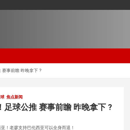
赛事前瞻 昨晚拿下 ?
足球
焦点新闻
足球公推 赛事前瞻 昨晚拿下 ?
西亚！老廖支持巴伦西亚可以全身而退！