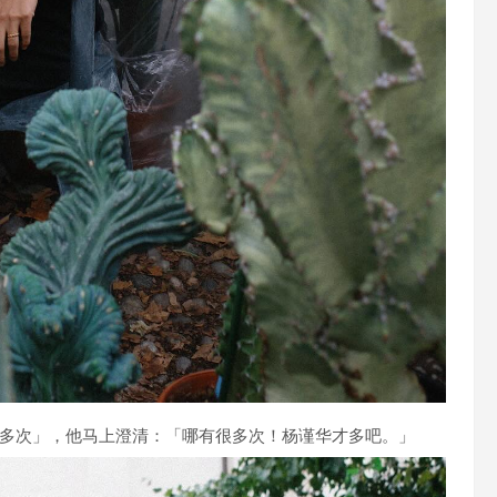
多次」，他马上澄清：「哪有很多次！杨谨华才多吧。」