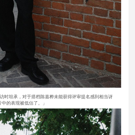
访时坦承，对于搭档陈嘉桦未能获得评审提名感到相当讶
在片中的表现被低估了。」