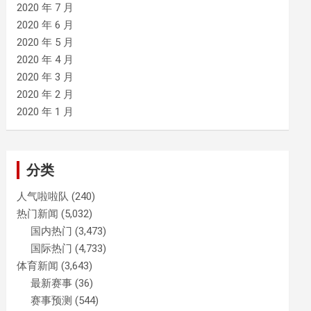
2020 年 7 月
2020 年 6 月
2020 年 5 月
2020 年 4 月
2020 年 3 月
2020 年 2 月
2020 年 1 月
分类
人气啦啦队
(240)
热门新闻
(5,032)
国内热门
(3,473)
国际热门
(4,733)
体育新闻
(3,643)
最新赛事
(36)
赛事预测
(544)