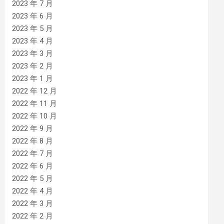
2023 年 7 月
2023 年 6 月
2023 年 5 月
2023 年 4 月
2023 年 3 月
2023 年 2 月
2023 年 1 月
2022 年 12 月
2022 年 11 月
2022 年 10 月
2022 年 9 月
2022 年 8 月
2022 年 7 月
2022 年 6 月
2022 年 5 月
2022 年 4 月
2022 年 3 月
2022 年 2 月