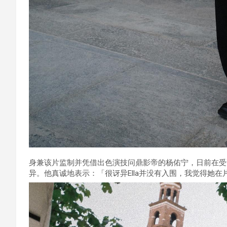
身兼该片监制并凭借出色演技问鼎影帝的杨佑宁，日前在受
异。他真诚地表示：「很讶异Ella并没有入围，我觉得她