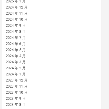
2025 年 1 月
2024 年 12 月
2024 年 11 月
2024 年 10 月
2024 年 9 月
2024 年 8 月
2024 年 7 月
2024 年 6 月
2024 年 5 月
2024 年 4 月
2024 年 3 月
2024 年 2 月
2024 年 1 月
2023 年 12 月
2023 年 11 月
2023 年 10 月
2023 年 9 月
2023 年 8 月