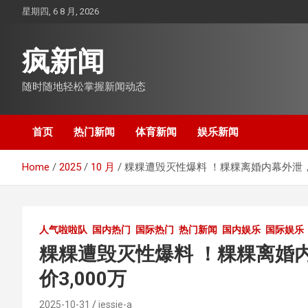
Skip
星期四, 6 8 月, 2026
to
content
疯新闻
随时随地轻松掌握新闻动态
首页
热门新闻
体育新闻
娱乐新闻
Home
2025
10 月
粿粿遭毁灭性爆料 ！粿粿离婚内幕外泄，
人气啦啦队
国内热门
国际热门
热门新闻
国内娱乐
国际娱乐
粿粿遭毁灭性爆料 ！粿粿离婚
价3,000万
2025-10-31
jessie-a