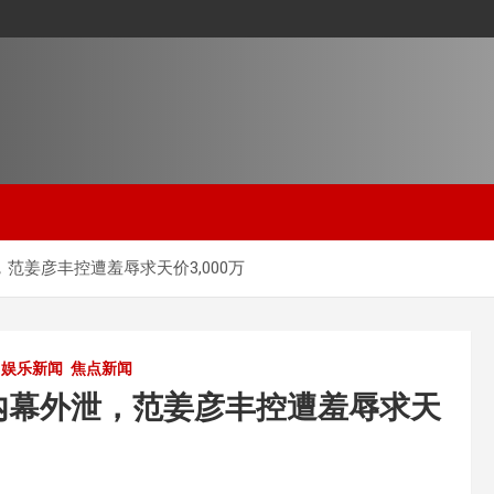
范姜彦丰控遭羞辱求天价3,000万
娱乐新闻
焦点新闻
内幕外泄，范姜彦丰控遭羞辱求天