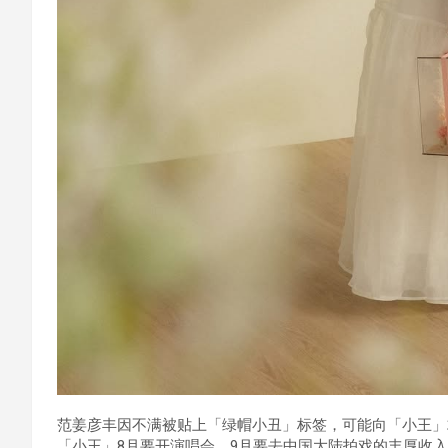
范姜彦丰因不满被贴上「绿帽小丑」标签，可能向「小王」求
「小王」8月要开演唱会、9月要去中国大陆拍戏的丰厚收