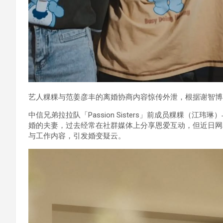
艺人粿粿与范姜彦丰的离婚协商内容惊传外泄，根据谢智博
中信兄弟拉拉队「Passion Sisters」前成员粿粿（江
婚的夫妻，过去经常在社群媒体上分享恩爱互动，但近日网
与工作内容，引发婚变疑云。