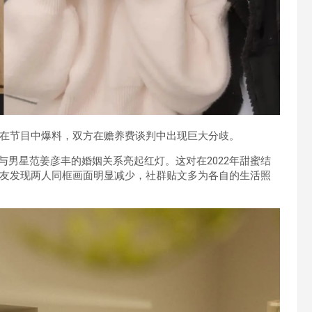
在节目中爆料，双方在赡养费谈判中出现巨大分歧。
玮琳）与男星范姜彦丰的婚姻关系亮起红灯。这对在2022年甜蜜结
友发现两人同框画面明显减少，社群贴文多为各自的生活照