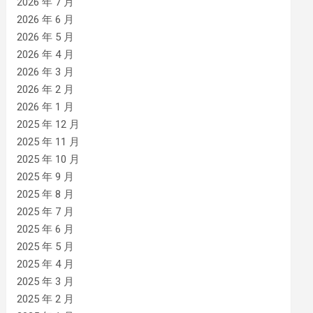
2026 年 7 月
2026 年 6 月
2026 年 5 月
2026 年 4 月
2026 年 3 月
2026 年 2 月
2026 年 1 月
2025 年 12 月
2025 年 11 月
2025 年 10 月
2025 年 9 月
2025 年 8 月
2025 年 7 月
2025 年 6 月
2025 年 5 月
2025 年 4 月
2025 年 3 月
2025 年 2 月