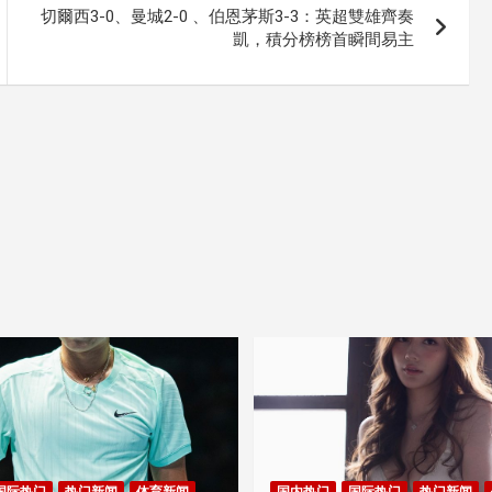
切爾西3-0、曼城2-0 、伯恩茅斯3-3：英超雙雄齊奏
凱，積分榜榜首瞬間易主
国际热门
热门新闻
体育新闻
国内热门
国际热门
热门新闻