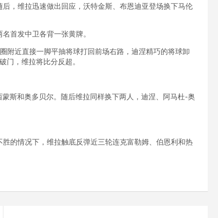
。随后，维拉迅速做出回应，沃特金斯、布恩迪亚登场换下马伦
两名首发中卫各背一张黄牌。
中圈附近直接一脚平抽将球打回前场右路，迪涅精巧的将球卸
破门，维拉将比分反超。
西蒙斯和奥多贝尔。随后维拉同样换下两人，迪涅、阿马杜-奥
轮不胜的情况下，维拉触底反弹近三轮连克富勒姆、伯恩利和热