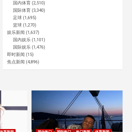
国内体育
(2,510)
国际体育
(3,340)
足球
(1,695)
篮球
(1,270)
娱乐新闻
(1,637)
国内娱乐
(1,101)
国际娱乐
(1,476)
即时新闻
(15)
焦点新闻
(4,896)
体育新闻
国内热门
国际热门
热门新闻
体育新闻