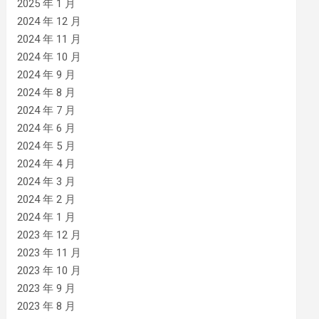
2025 年 1 月
2024 年 12 月
2024 年 11 月
2024 年 10 月
2024 年 9 月
2024 年 8 月
2024 年 7 月
2024 年 6 月
2024 年 5 月
2024 年 4 月
2024 年 3 月
2024 年 2 月
2024 年 1 月
2023 年 12 月
2023 年 11 月
2023 年 10 月
2023 年 9 月
2023 年 8 月