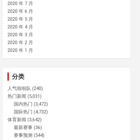
2020 年 7 月
2020 年 6 月
2020 年 5 月
2020 年 4 月
2020 年 3 月
2020 年 2 月
2020 年 1 月
分类
人气啦啦队
(240)
热门新闻
(5,031)
国内热门
(3,472)
国际热门
(4,732)
体育新闻
(3,642)
最新赛事
(36)
赛事预测
(544)