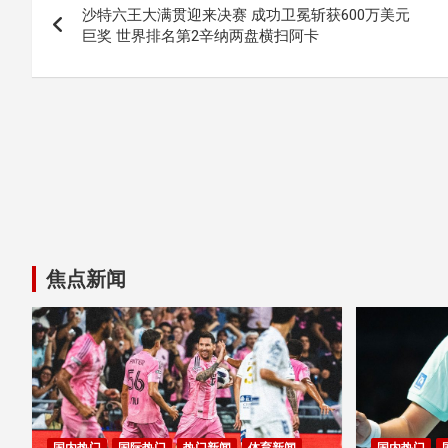
沙特六王大满贯迎来决赛 成功卫冕斩获600万美元
章
巨奖 世界排名第2辛纳两盘横扫阿卡
导
航
焦点新闻
国内热门
国际热门
热门新闻
体育新闻
国内热门