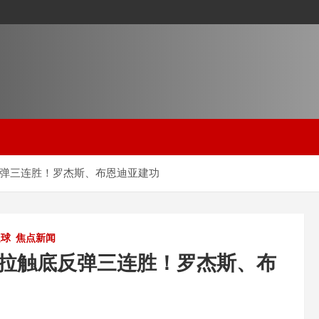
反弹三连胜！罗杰斯、布恩迪亚建功
足球
焦点新闻
维拉触底反弹三连胜！罗杰斯、布