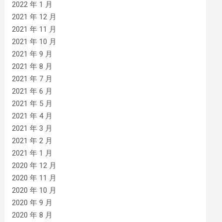
2022 年 1 月
2021 年 12 月
2021 年 11 月
2021 年 10 月
2021 年 9 月
2021 年 8 月
2021 年 7 月
2021 年 6 月
2021 年 5 月
2021 年 4 月
2021 年 3 月
2021 年 2 月
2021 年 1 月
2020 年 12 月
2020 年 11 月
2020 年 10 月
2020 年 9 月
2020 年 8 月