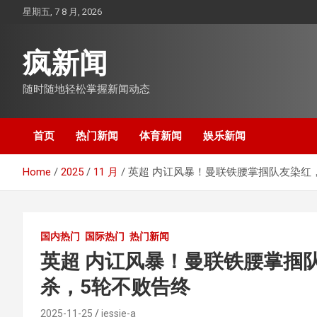
Skip
星期五, 7 8 月, 2026
to
content
疯新闻
随时随地轻松掌握新闻动态
首页
热门新闻
体育新闻
娱乐新闻
Home
2025
11 月
英超 内讧风暴！曼联铁腰掌掴队友染红，
国内热门
国际热门
热门新闻
英超 内讧风暴！曼联铁腰掌掴队
杀，5轮不败告终
2025-11-25
jessie-a