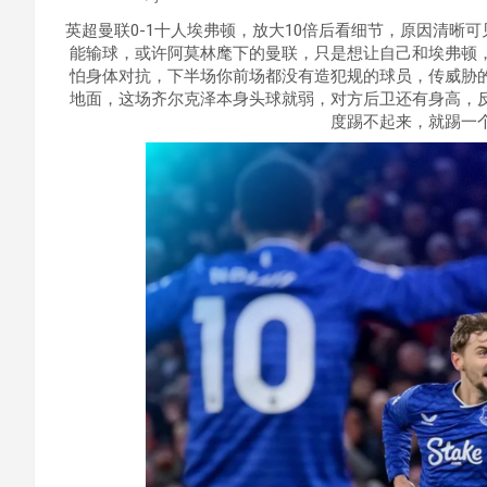
英超曼联0-1十人埃弗顿，放大10倍后看细节，原因清晰
能输球，或许阿莫林麾下的曼联，只是想让自己和埃弗顿
怕身体对抗，下半场你前场都没有造犯规的球员，传威胁
地面，这场齐尔克泽本身头球就弱，对方后卫还有身高，
度踢不起来，就踢一