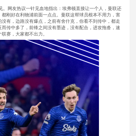
可见。网友热议一针见血地指出：埃弗顿直接让一个人，曼联还
，都刚好在利物浦前面一点点。曼联这帮球员根本不用力，害
的没有，边路没有爆点，之前有舍什克，你看不到传中，都走
反而传中多了，前锋之间没有墨迹，没有配合，进攻拖沓，速
个联赛，大家都不出力。