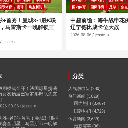
国际体育
足球
焦点新闻
国内体育
国际体育
足球
焦点
球+首秀！曼城3-1胜K联
中超前瞻：海牛战申花
，马雷斯卡一晚解锁三
辽宁德比成卡位大战
2026-08-06
jessie-a
jessie-a
荐
分类
假期模式全开！法国球星携演
人气啦啦队
(240)
员女友畅游巴塞罗那归队先充
热门新闻
(5,028)
电
国内热门
(3,469)
026-08-06
jessie-a
国际热门
(4,729)
首胜+首球+首秀！曼城3-1胜K
体育新闻
(3,639)
联赛全明星，马雷斯卡一晚解
最新赛事
(36)