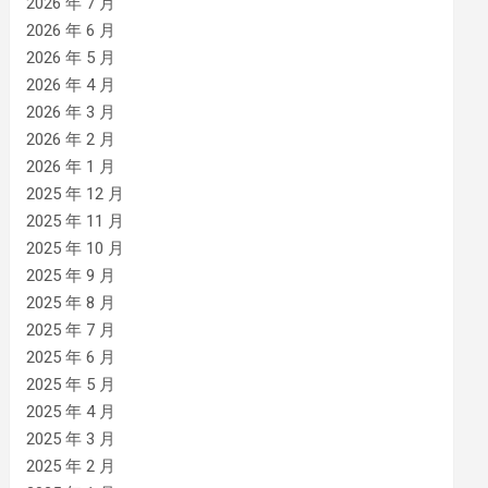
2026 年 7 月
2026 年 6 月
2026 年 5 月
2026 年 4 月
2026 年 3 月
2026 年 2 月
2026 年 1 月
2025 年 12 月
2025 年 11 月
2025 年 10 月
2025 年 9 月
2025 年 8 月
2025 年 7 月
2025 年 6 月
2025 年 5 月
2025 年 4 月
2025 年 3 月
2025 年 2 月