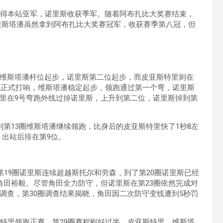
夺得本站亚军，诺里斯收获季军。随着阿布扎比大奖赛结束，
军，维斯塔潘虽然拿到阿布扎比大奖赛冠军，收获赛季第八冠，但
维斯塔潘杆位起步，诺里斯第二位起步，而皮亚斯特里则在
战正式打响，维斯塔潘稳定起步，领跑通过第一个弯，诺里斯
里在9号弯跑外线过掉诺里斯，上升到第二位，诺里斯掉到第
第13圈维斯塔潘继续领跑，比身后的皮亚斯特里快了1秒8左
 出站后排在第9位。
第19圈诺里斯连续超越斯托尔和劳森，到了第20圈诺里斯已经
角田裕毅。尽管角田全力防守，但诺里斯在第23圈依然完成对
调查，第30圈调查结果揭晓，角田因二次防守变线遭到5秒罚
特里领跑正赛。第29圈赛程刚好过半，皮亚斯特里、维斯塔