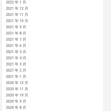
2022 年 1 月
2021 年 12 月
2021 年 11 月
2021 年 10 月
2021 年 9 月
2021 年 8 月
2021 年 7 月
2021 年 6 月
2021 年 5 月
2021 年 4 月
2021 年 3 月
2021 年 2 月
2021 年 1 月
2020 年 12 月
2020 年 11 月
2020 年 10 月
2020 年 9 月
2020 年 8 月