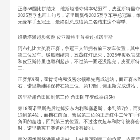
正赛58圈比拼结束，维斯塔潘夺得本站冠军，皮亚斯特里
2025赛季也画上句号，诺里斯赢得2025赛季车手总冠
无缘车手五冠王，最终以总成绩第二名结束这个赛季。
维斯塔潘起步领跑 皮亚斯特里首圈过掉诺里斯
阿布扎比大奖赛正赛，争冠三人组拥有前三发车位置，其中
第三位发车。暖胎圈结束，五盏红灯熄灭，2025年度收官
和皮亚斯特里也顺利起步，不过第一圈还没跑完，皮亚斯特
三。
正赛第9圈，霍肯博格和汉密尔顿率先完成进站，而正赛来到
右，诺里斯继续保持在第三位。第17圈，诺里斯完成进站，
诺里斯超角田回到第三位 角田防守变线被罚5秒
第18圈诺里斯先后过掉安东内利和塞恩斯，来到第7位，而
追到第4位，而挡在前面、暂居第三位的正是红牛二号车手
角田的超越，回到第三的位置。不过这次超车和防守被赛会
时，诺里斯离开赛道的行为没有被罚。
第24圈维斯塔潘完成进站，出站后回到第二的位置，皮亚斯