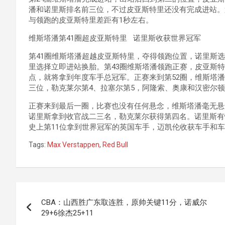
潘和诺里斯排名前三位，不过皮亚斯特里还没有完成进站。
与领跑的皮亚斯特里差距有1秒左右。
维斯塔潘第41圈超皮亚斯特里 诺里斯收获世界冠军
第41圈维斯塔潘超越皮亚斯特里，夺得领跑位置，诺里斯
里选择立即进站换胎。第43圈维斯塔潘领跑正赛，皮亚斯
点，就将拿到年度车手总冠军。正赛来到第52圈，维斯塔
三位，勒克莱尔第4、拉塞尔第5，阿隆索、奥康和汉密尔顿
正赛来到最后一圈，比赛也没有任何悬念，维斯塔潘毫无悬
诺里斯拿到收官战二三名，勒克莱尔获得第四名。诺里斯有
史上第11位拿到世界冠军的英国车手，迈凯伦收获车手和
Tags:
Max Verstappen
,
Red Bull
文
CBA：山西胜广东取连胜，原帅关键11分，诺威尔
章
29+6徐杰25+11