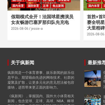
国内体育
国际体育
足球
焦点新闻
国内体育
假期模式全开！法国球星携演员
首胜+首
女友畅游巴塞罗那归队先充电
赛全明星
大里程碑
2026-08-06
jessie-a
2026-08-06
关于疯新闻
最新推
疯新闻是一个体育赛事、娱乐新闻的娱乐信
息平台。期望藉由先进的网络技术、社群的
凝聚及扩散，让更多元化的意见想法被包容
2
接纳，进而带来更正面的影响力。
《疯新闻》，掌握国内、国外大小体育相关
新闻，包含篮球、足球、高球、NBA、棒球