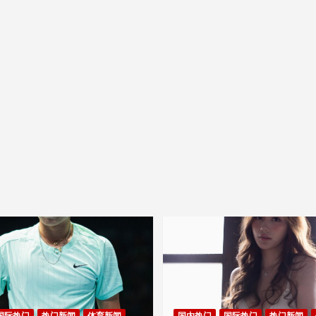
国际热门
热门新闻
体育新闻
国内热门
国际热门
热门新闻