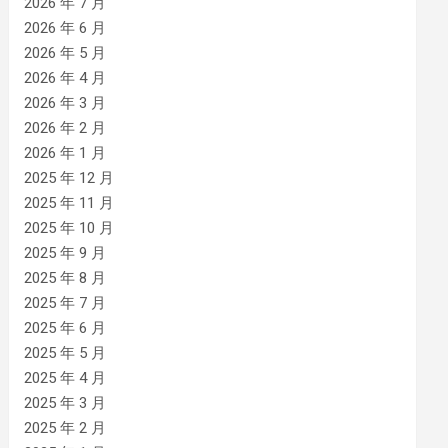
2026 年 7 月
2026 年 6 月
2026 年 5 月
2026 年 4 月
2026 年 3 月
2026 年 2 月
2026 年 1 月
2025 年 12 月
2025 年 11 月
2025 年 10 月
2025 年 9 月
2025 年 8 月
2025 年 7 月
2025 年 6 月
2025 年 5 月
2025 年 4 月
2025 年 3 月
2025 年 2 月