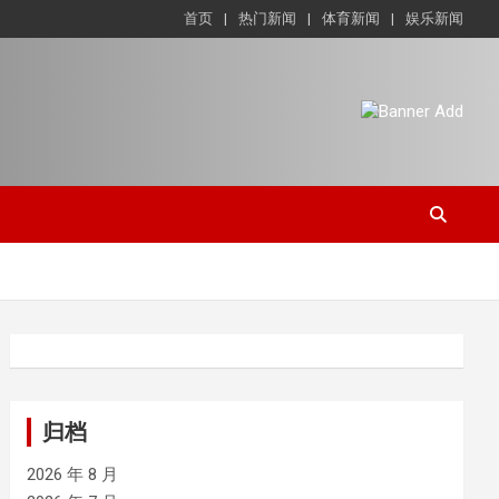
首页
热门新闻
体育新闻
娱乐新闻
归档
2026 年 8 月