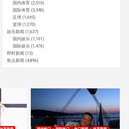
国内体育
(2,510)
国际体育
(3,340)
足球
(1,695)
篮球
(1,270)
娱乐新闻
(1,637)
国内娱乐
(1,101)
国际娱乐
(1,476)
即时新闻
(15)
焦点新闻
(4,896)
体育新闻
国内热门
国际热门
热门新闻
体育新闻