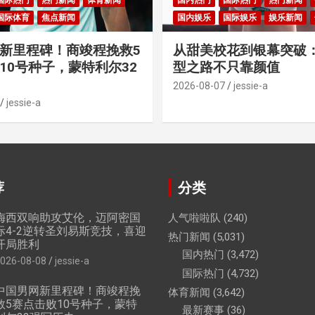
国际体育
焦点新闻
国内娱乐
国际娱乐
娱乐新闻
新里程碑！商竣程挽救5
从甜美校花到银幕突破
10号种子，蒙特利尔32
型之路不只靠颜值
2026-08-07
jessie-a
jessie-a
荐
分类
梅西双响助攻艾伦，迈阿密国
人气啦啦队
(240)
际4-2逆转圣刘易斯竞技，喜迎
热门新闻
(5,031)
开局胜利
国内热门
(3,472)
026-08-08
jessie-a
国际热门
(4,732)
中国男网新里程碑！商竣程挽
体育新闻
(3,642)
救5赛点击败10号种子，蒙特
最新赛事
(36)