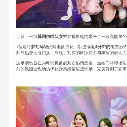
近日，一组
韩国啦啦队女神
在摄影棚内带来了一段高能量的
7位堪称
梦幻等级
的啦啦队成员，以连续
近4分钟的组曲
形
帅气热辣无缝切换，展现了扎实的舞蹈实力与丰富的表现力
这场演出旨在为电视机前的观众热情应援，当她们将球场
烈的氛围让现场仿佛化身高能量应援现场，完美复刻了赛事