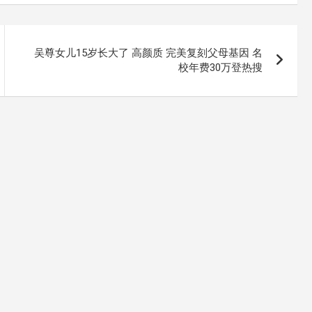
吴尊女儿15岁长大了 高颜质 完美复刻父母基因 名
校年费30万登热搜