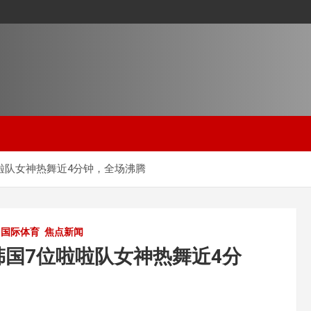
啦队女神热舞近4分钟，全场沸腾
国际体育
焦点新闻
韩国7位啦啦队女神热舞近4分