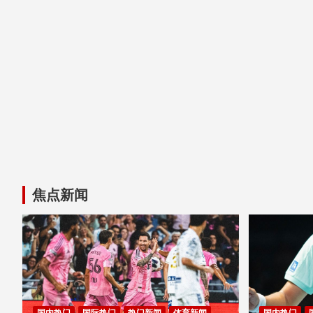
焦点新闻
国内热门
国际热门
热门新闻
体育新闻
国内热门