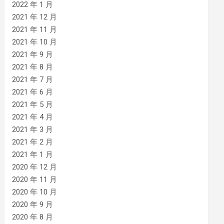
2022 年 1 月
2021 年 12 月
2021 年 11 月
2021 年 10 月
2021 年 9 月
2021 年 8 月
2021 年 7 月
2021 年 6 月
2021 年 5 月
2021 年 4 月
2021 年 3 月
2021 年 2 月
2021 年 1 月
2020 年 12 月
2020 年 11 月
2020 年 10 月
2020 年 9 月
2020 年 8 月