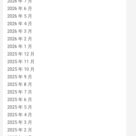
2026 年 7 月
2026 年 6 月
2026 年 5 月
2026 年 4 月
2026 年 3 月
2026 年 2 月
2026 年 1 月
2025 年 12 月
2025 年 11 月
2025 年 10 月
2025 年 9 月
2025 年 8 月
2025 年 7 月
2025 年 6 月
2025 年 5 月
2025 年 4 月
2025 年 3 月
2025 年 2 月