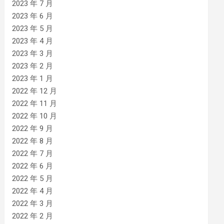
2023 年 7 月
2023 年 6 月
2023 年 5 月
2023 年 4 月
2023 年 3 月
2023 年 2 月
2023 年 1 月
2022 年 12 月
2022 年 11 月
2022 年 10 月
2022 年 9 月
2022 年 8 月
2022 年 7 月
2022 年 6 月
2022 年 5 月
2022 年 4 月
2022 年 3 月
2022 年 2 月