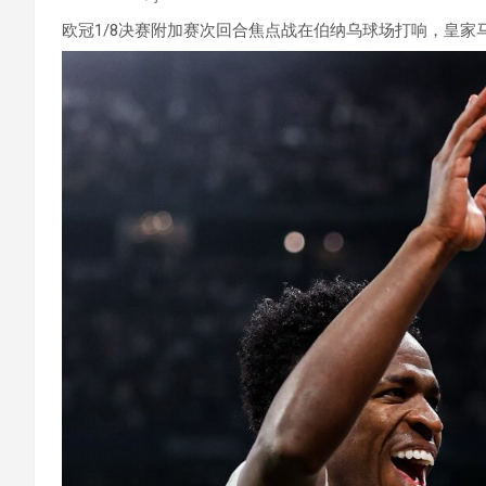
欧冠1/8决赛附加赛次回合焦点战在伯纳乌球场打响，皇家