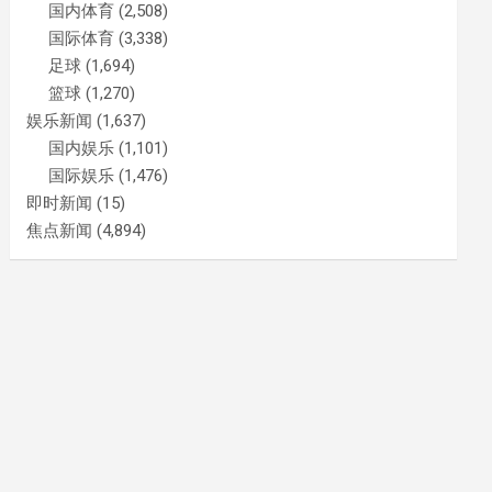
国内体育
(2,508)
国际体育
(3,338)
足球
(1,694)
篮球
(1,270)
娱乐新闻
(1,637)
国内娱乐
(1,101)
国际娱乐
(1,476)
即时新闻
(15)
焦点新闻
(4,894)