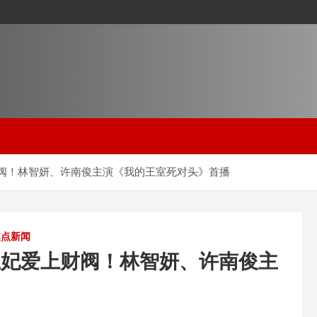
阀！林智妍、许南俊主演《我的王室死对头》首播
焦点新闻
王妃爱上财阀！林智妍、许南俊主