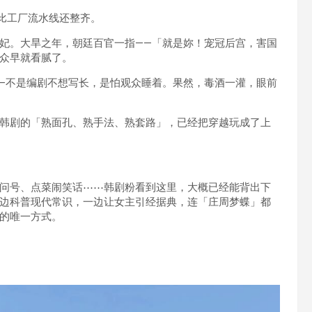
，比工厂流水线还整齐。
妃。大旱之年，朝廷百官一指——「就是妳！宠冠后宫，害国
众早就看腻了。
—不是编剧不想写长，是怕观众睡着。果然，毒酒一灌，眼前
韩剧的「熟面孔、熟手法、熟套路」，已经把穿越玩成了上
问号、点菜闹笑话⋯⋯韩剧粉看到这里，大概已经能背出下
边科普现代常识，一边让女主引经据典，连「庄周梦蝶」都
的唯一方式。