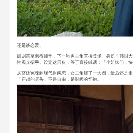
还是谈恋爱。
编剧甚至懒得铺垫，下一秒男主角直接登场。身份？韩国大
性观众招手。设定这层皮，等于直接喊话：「小姐妹们，快
从宫廷冤魂到现代财阀恋，女主角绕了一大圈，最后还是走
「穿越的尽头，不是自由，是财阀的怀抱。」