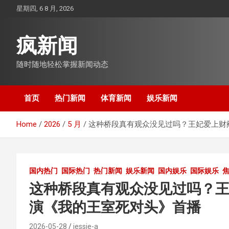
Skip
星期四, 6 8 月, 2026
to
content
疯新闻
随时随地轻松掌握新闻动态
首页
热门新闻
体育新闻
娱乐新闻
Home
2026
5 月
这种桥段真有观众没见过吗？王妃爱上财
国内热门
国际热门
热门新闻
娱乐新闻
国内娱乐
国际娱乐
这种桥段真有观众没见过吗？
演《我的王室死对头》首播
2026-05-28
jessie-a