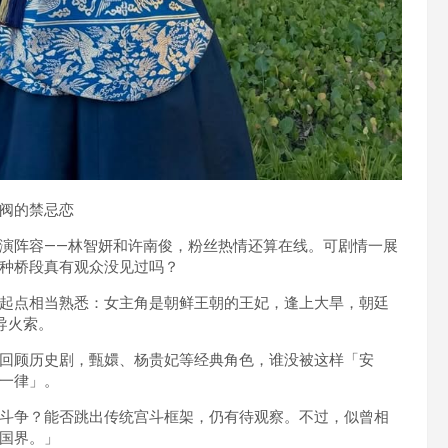
阀的禁忌恋
演阵容——林智妍和许南俊，粉丝热情还算在线。可剧情一展
种桥段真有观众没见过吗？
起点相当熟悉：女主角是朝鲜王朝的王妃，逢上大旱，朝廷
导火索。
回顾历史剧，甄嬛、杨贵妃等经典角色，谁没被这样「安
一律」。
斗争？能否跳出传统宫斗框架，仍有待观察。不过，似曾相
国界。」