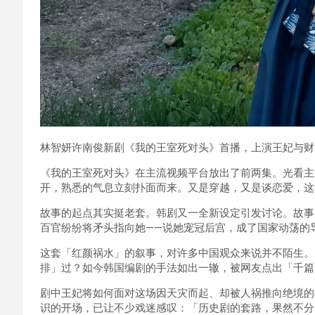
林智妍许南俊新剧《我的王室死对头》首播，上演王妃与财
《我的王室死对头》在主流视频平台放出了前两集。光看主
开，熟悉的气息立刻扑面而来。又是穿越，又是谈恋爱，这
故事的起点其实挺老套。韩剧又一全新设定引发讨论。故事
百官纷纷将矛头指向她——说她宠冠后宫，成了国家动荡的
这套「红颜祸水」的叙事，对许多中国观众来说并不陌生。
排」过？如今韩国编剧的手法如出一辙，被网友点出「千篇
剧中王妃将如何面对这场因天灾而起、却被人祸推向绝境的
识的开场，已让不少戏迷感叹：「历史剧的套路，果然不分