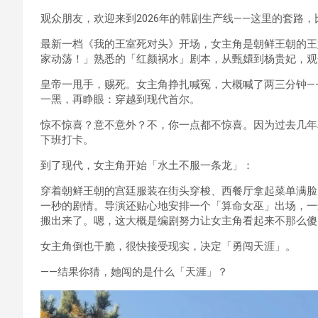
观众朋友，欢迎来到2026年的韩剧生产线——这里的套路
最新一档《我的王室死对头》开场，女主角是朝鲜王朝的王
家动荡！」熟悉的「红颜祸水」剧本，从甄嬛到杨贵妃，观
皇帝一甩手，赐死。女主角挣扎喊冤，大概喊了两三分钟—
一黑，再睁眼：穿越到现代首尔。
惊不惊喜？意不意外？不，你一点都不惊喜。因为过去几年
下班打卡。
到了现代，女主角开始「水土不服一条龙」：
穿着朝鲜王朝的宫廷服装在街头穿梭、西餐厅拿起菜单满脸
一秒的剧情。导演还贴心地安排一个「算命女巫」出场，一
搬出来了。嗯，这大概是编剧努力让女主角看起来不那么傻
女主角倒也干脆，很快接受现实，决定「勇闯天涯」。
——结果你猜，她闯的是什么「天涯」？