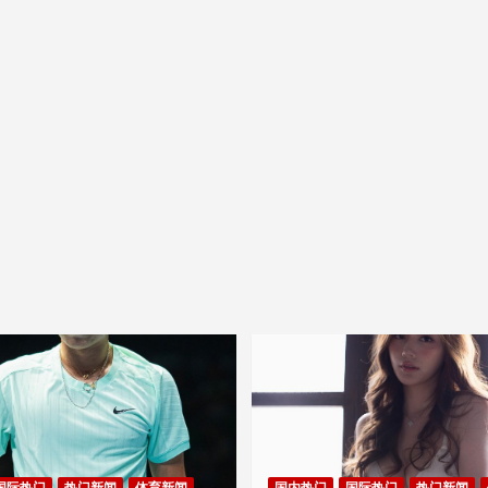
国际热门
热门新闻
体育新闻
国内热门
国际热门
热门新闻