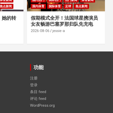
焦点新闻
国内体育
国际体育
足球
焦点新闻
：她的转
假期模式全开！法国球星携演员
女友畅游巴塞罗那归队先充电
2026-08-06
jessie-a
功能
注册
登录
条目 feed
评论 feed
WordPress.org