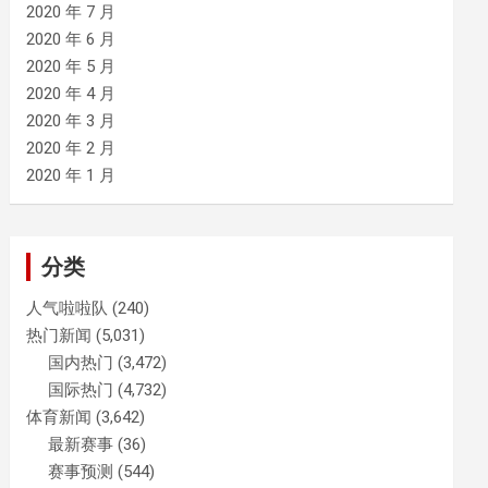
2020 年 7 月
2020 年 6 月
2020 年 5 月
2020 年 4 月
2020 年 3 月
2020 年 2 月
2020 年 1 月
分类
人气啦啦队
(240)
热门新闻
(5,031)
国内热门
(3,472)
国际热门
(4,732)
体育新闻
(3,642)
最新赛事
(36)
赛事预测
(544)