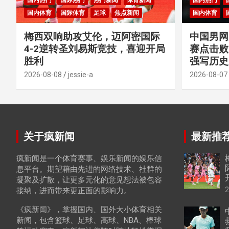
国内体育
国际体育
足球
焦点新闻
国内体育
梅西双响助攻艾伦，迈阿密国际
中国男网
4-2逆转圣刘易斯竞技，喜迎开局
赛点击败
胜利
强写历史
2026-08-08
jessie-a
2026-08-07
关于疯新闻
最新推
疯新闻是一个体育赛事、娱乐新闻的娱乐信
息平台。期望藉由先进的网络技术、社群的
凝聚及扩散，让更多元化的意见想法被包容
2
接纳，进而带来更正面的影响力。
《疯新闻》，掌握国内、国外大小体育相关
新闻，包含篮球、足球、高球、NBA、棒球