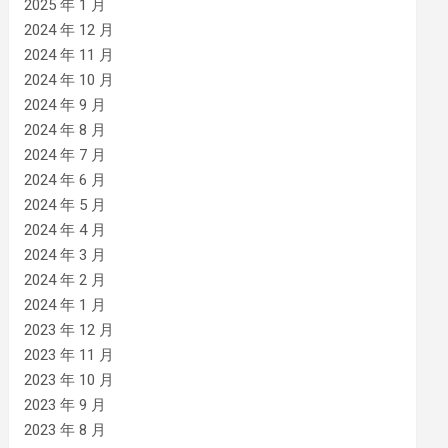
2025 年 1 月
2024 年 12 月
2024 年 11 月
2024 年 10 月
2024 年 9 月
2024 年 8 月
2024 年 7 月
2024 年 6 月
2024 年 5 月
2024 年 4 月
2024 年 3 月
2024 年 2 月
2024 年 1 月
2023 年 12 月
2023 年 11 月
2023 年 10 月
2023 年 9 月
2023 年 8 月