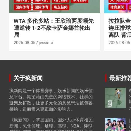
国内体育
国际体育
焦点新闻
体育新闻
WTA 多伦多站：王欣瑜两度领先
拉拉队全员
遭逆转 1-2不敌卡萨金娜首轮出
连庄排球
局
离队 背
2026-08-05
jessie-a
2026-08-05
关于疯新闻
最新推
疯新闻是一个体育赛事、娱乐新闻的娱乐信
息平台。期望藉由先进的网络技术、社群的
凝聚及扩散，让更多元化的意见想法被包容
2
接纳，进而带来更正面的影响力。
《疯新闻》，掌握国内、国外大小体育相关
新闻，包含篮球、足球、高球、NBA、棒球