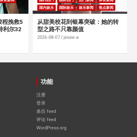
国内娱乐
国际娱乐
娱乐新闻
焦点新闻
竣程挽救5
从甜美校花到银幕突破：她的转
特利尔32
型之路不只靠颜值
2026-08-07
jessie-a
功能
注册
登录
条目 feed
评论 feed
WordPress.org