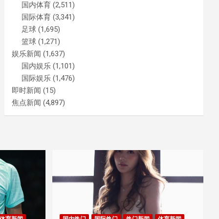
国内体育
(2,511)
国际体育
(3,341)
足球
(1,695)
篮球
(1,271)
娱乐新闻
(1,637)
国内娱乐
(1,101)
国际娱乐
(1,476)
即时新闻
(15)
焦点新闻
(4,897)
体育新闻
国内热门
国际热门
热门新闻
体育新闻