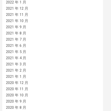
2022 年 1 月
2021 年 12 月
2021 年 11 月
2021 年 10 月
2021 年 9 月
2021 年 8 月
2021 年 7 月
2021 年 6 月
2021 年 5 月
2021 年 4 月
2021 年 3 月
2021 年 2 月
2021 年 1 月
2020 年 12 月
2020 年 11 月
2020 年 10 月
2020 年 9 月
2020 年 8 月