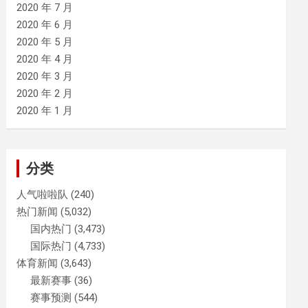
2020 年 7 月
2020 年 6 月
2020 年 5 月
2020 年 4 月
2020 年 3 月
2020 年 2 月
2020 年 1 月
分类
人气啦啦队
(240)
热门新闻
(5,032)
国内热门
(3,473)
国际热门
(4,733)
体育新闻
(3,643)
最新赛事
(36)
赛事预测
(544)