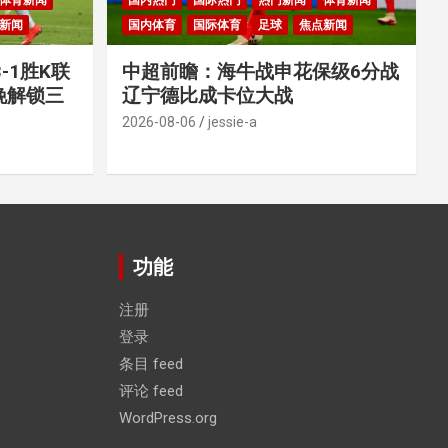
新闻
国内体育
国际体育
足球
焦点新闻
-1胜K联
中超前瞻：海牛战申花保级6分战
晚解锁三
辽宁德比成卡位大战
2026-08-06
jessie-a
功能
注册
登录
条目 feed
评论 feed
WordPress.org