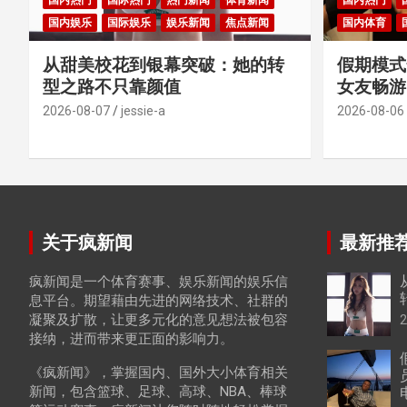
国内娱乐
国际娱乐
娱乐新闻
焦点新闻
国内体育
从甜美校花到银幕突破：她的转
假期模式
型之路不只靠颜值
女友畅游
2026-08-07
jessie-a
2026-08-06
关于疯新闻
最新推
疯新闻是一个体育赛事、娱乐新闻的娱乐信
息平台。期望藉由先进的网络技术、社群的
凝聚及扩散，让更多元化的意见想法被包容
2
接纳，进而带来更正面的影响力。
《疯新闻》，掌握国内、国外大小体育相关
新闻，包含篮球、足球、高球、NBA、棒球