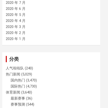
2020 年 7 月
2020 年 6 月
2020 年 5 月
2020 年 4 月
2020 年 3 月
2020 年 2 月
2020 年 1 月
分类
人气啦啦队
(240)
热门新闻
(5,029)
国内热门
(3,470)
国际热门
(4,730)
体育新闻
(3,640)
最新赛事
(36)
赛事预测
(544)