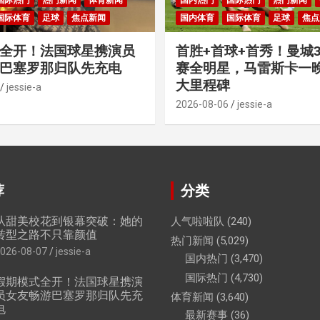
国际体育
足球
焦点新闻
国内体育
国际体育
足球
焦点
全开！法国球星携演员
首胜+首球+首秀！曼城3
巴塞罗那归队先充电
赛全明星，马雷斯卡一
大里程碑
jessie-a
2026-08-06
jessie-a
荐
分类
从甜美校花到银幕突破：她的
人气啦啦队
(240)
转型之路不只靠颜值
热门新闻
(5,029)
026-08-07
jessie-a
国内热门
(3,470)
国际热门
(4,730)
假期模式全开！法国球星携演
员女友畅游巴塞罗那归队先充
体育新闻
(3,640)
电
最新赛事
(36)