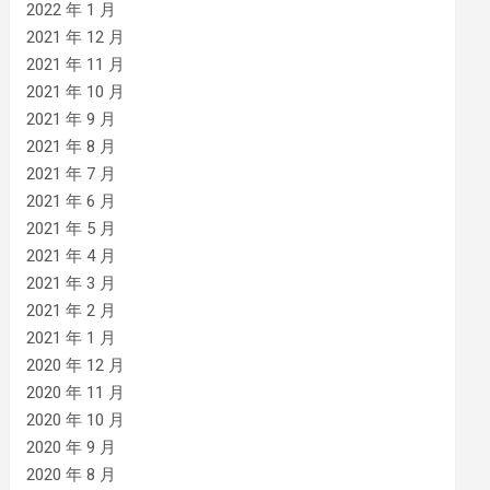
2022 年 1 月
2021 年 12 月
2021 年 11 月
2021 年 10 月
2021 年 9 月
2021 年 8 月
2021 年 7 月
2021 年 6 月
2021 年 5 月
2021 年 4 月
2021 年 3 月
2021 年 2 月
2021 年 1 月
2020 年 12 月
2020 年 11 月
2020 年 10 月
2020 年 9 月
2020 年 8 月