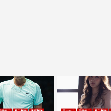
国际热门
热门新闻
体育新闻
国内热门
国际热门
热门新闻