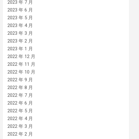
2023 年 7 月
2023 年 6 月
2023 年 5 月
2023 年 4 月
2023 年 3 月
2023 年 2 月
2023 年 1 月
2022 年 12 月
2022 年 11 月
2022 年 10 月
2022 年 9 月
2022 年 8 月
2022 年 7 月
2022 年 6 月
2022 年 5 月
2022 年 4 月
2022 年 3 月
2022 年 2 月