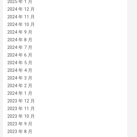
2025 年 1 月
2024 年 12 月
2024 年 11 月
2024 年 10 月
2024 年 9 月
2024 年 8 月
2024 年 7 月
2024 年 6 月
2024 年 5 月
2024 年 4 月
2024 年 3 月
2024 年 2 月
2024 年 1 月
2023 年 12 月
2023 年 11 月
2023 年 10 月
2023 年 9 月
2023 年 8 月