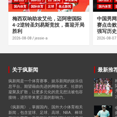
国内体育
国际体育
足球
焦点新闻
国内体育
梅西双响助攻艾伦，迈阿密国际
中国男网
4-2逆转圣刘易斯竞技，喜迎开局
赛点击败
胜利
强写历史
2026-08-08
jessie-a
2026-08-07
关于疯新闻
最新推
疯新闻是一个体育赛事、娱乐新闻的娱乐信
息平台。期望藉由先进的网络技术、社群的
凝聚及扩散，让更多元化的意见想法被包容
2
接纳，进而带来更正面的影响力。
《疯新闻》，掌握国内、国外大小体育相关
新闻，包含篮球、足球、高球、NBA、棒球