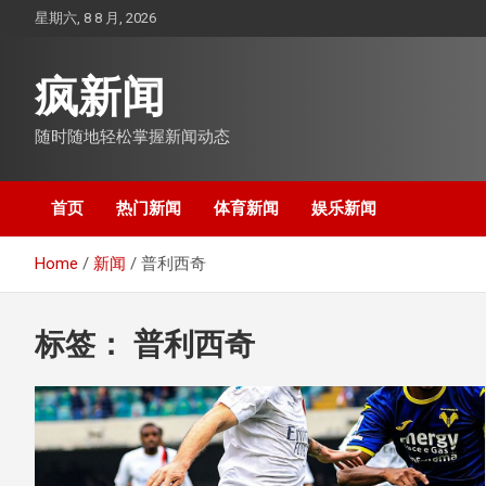
Skip
星期六, 8 8 月, 2026
to
content
疯新闻
随时随地轻松掌握新闻动态
首页
热门新闻
体育新闻
娱乐新闻
Home
新闻
普利西奇
标签：
普利西奇