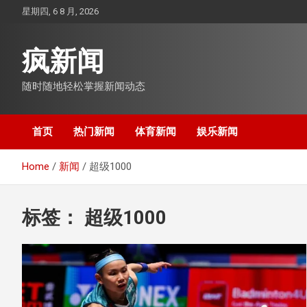
Skip
星期四, 6 8 月, 2026
to
content
疯新闻
随时随地轻松掌握新闻动态
首页
热门新闻
体育新闻
娱乐新闻
Home
新闻
超级1000
标签：
超级1000