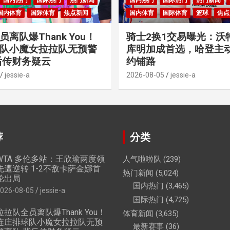
国内体育
国际体育
焦点新闻
国内体育
国际体育
篮球
焦点
离队爆Thank You！
骑士2换1交易曝光：沃
队小魔女拉拉队无预警
库明加成首选，哈登主
后传财务疑云
约铺路
jessie-a
2026-08-05
jessie-a
荐
分类
WTA 多伦多站：王欣瑜两度领
人气啦啦队
(239)
先遭逆转 1-2不敌卡萨金娜首
热门新闻
(5,024)
轮出局
国内热门
(3,465)
026-08-05
jessie-a
国际热门
(4,725)
拉拉队全员离队爆Thank You！
体育新闻
(3,635)
连庄排球队小魔女拉拉队无预
最新赛事
(36)