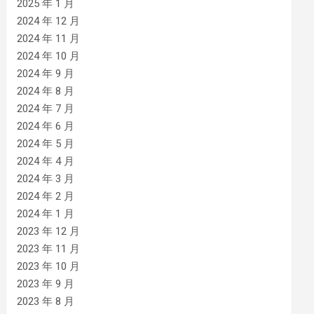
2025 年 1 月
2024 年 12 月
2024 年 11 月
2024 年 10 月
2024 年 9 月
2024 年 8 月
2024 年 7 月
2024 年 6 月
2024 年 5 月
2024 年 4 月
2024 年 3 月
2024 年 2 月
2024 年 1 月
2023 年 12 月
2023 年 11 月
2023 年 10 月
2023 年 9 月
2023 年 8 月