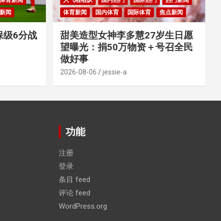
新闻
体育新闻
国内体育
国际体育
焦点新闻
保级6分战
甜美造型女神李多慧27岁生日愿
望曝光：捐50万物资＋号召全民
做好事
2026-08-06
jessie-a
功能
注册
登录
条目 feed
评论 feed
WordPress.org