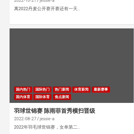
2022-10-21
jessie-a
离2022丹麦公开赛开赛还有一天…
国内热门
国际热门
热门新闻
体育新闻
最新赛事
国内体育
国际体育
焦点新闻
羽球世锦赛 陈雨菲首秀横扫晋级
2022-08-27
jessie-a
2022年羽毛球世锦赛，女单第二…