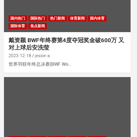
国内热门
国际热门
热门新闻
体育新闻
国内体育
国际体育
焦点新闻
戴资颖 BWF年终赛第4度夺冠奖金破600万 又
对上球后安洗莹
2023-12-18
jessie-a
世界羽联年终总决赛(BWF Wo…