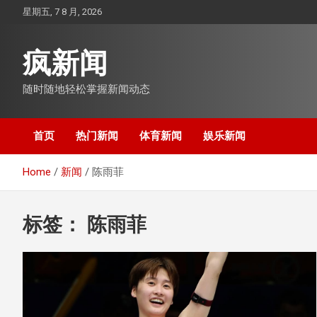
Skip
星期五, 7 8 月, 2026
to
content
疯新闻
随时随地轻松掌握新闻动态
首页
热门新闻
体育新闻
娱乐新闻
Home
新闻
陈雨菲
标签：
陈雨菲