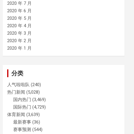
2020 年 7 月
2020 年 6 月
2020 年 5 月
2020 年 4 月
2020 年 3 月
2020 年 2 月
2020 年 1 月
分类
人气啦啦队
(240)
热门新闻
(5,028)
国内热门
(3,469)
国际热门
(4,729)
体育新闻
(3,639)
最新赛事
(36)
赛事预测
(544)